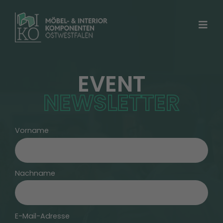
Skip
to
content
Togg
Navi
MIKO WALL 2026
EVENT
NEWSLETTER
Für Besucher
Aussteller
Vorname
Event-Newsletter
Nachname
Über uns
E-Mail-Adresse