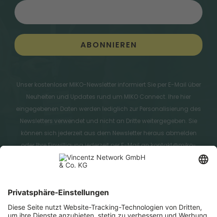
Tickets sichern
Kontakt
Unser kostenloser MIKO-Newsletter informiert Sie per E-Mail über
Neuheiten und Updates rund um MIKO Connect. Ihre hier
eingegebenen Daten werden lediglich zur Personalisierung des
Newsletters verwendet und nicht an Dritte weitergegeben. Sie
können sich jederzeit aus dem Newsletter heraus abmelden
oder Ihre Einwilligung jederzeit per E-Mail an kontakt@miko-
connect.de widerrufen. Ihre Daten werden nach Beendigung
des Newsletter-Empfangs unverzüglich gelöscht, sofern der
Löschung keine gesetzlichen Aufbewahrungspflichten
entgegenstehen. Durch Absenden der von Ihnen eingegebenen
Daten willigen Sie in die Datenverarbeitung ein und bestätigen