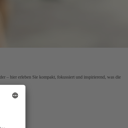
r – hier erleben Sie kompakt, fokussiert und inspirierend, was die
w.