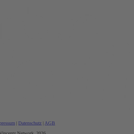
pressum
|
Datenschutz
|
AGB
Vincentz Network, 2026