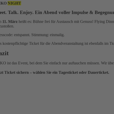
IKO
NIGHT
et. Talk. Enjoy. Ein Abend voller Impulse & Begegn
m
11. März
heißt es: Bühne frei für Austausch mit Genuss! Flying Din
zustoßen.
esscode: entspannt. Stimmung: einmalig.
s kostenpflichtige Ticket für die Abendveranstaltung ist ebenfalls im Tic
azit
KO ist das Event, bei dem Sie einfach nur auftauchen müssen. Wir über
tzt Ticket sichern – wählen Sie ein Tagesticket oder Dauerticket.