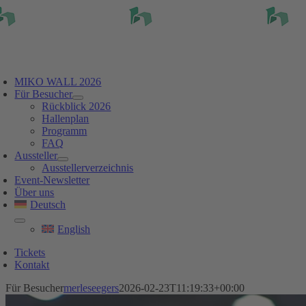
Skip
to
content
oggle
avigation
MIKO WALL 2026
Für Besucher
Rückblick 2026
Hallenplan
Programm
FAQ
Aussteller
Ausstellerverzeichnis
Event-Newsletter
Über uns
Deutsch
English
Tickets
Kontakt
Für Besucher
merleseegers
2026-02-23T11:19:33+00:00