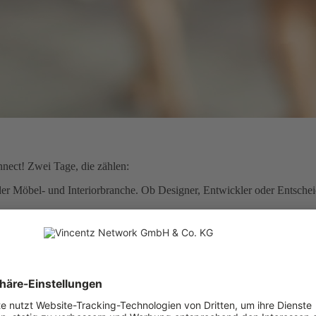
nnect! Zwei Tage, die zählen:
r Möbel‑ und Interiorbranche. Ob Designer, Entwickler oder Entscheide
mit kurzen Wegen, intensiven Kontakten und jeder Menge Know-ho
ent: kompakt, inspirierend, kostenfrei.